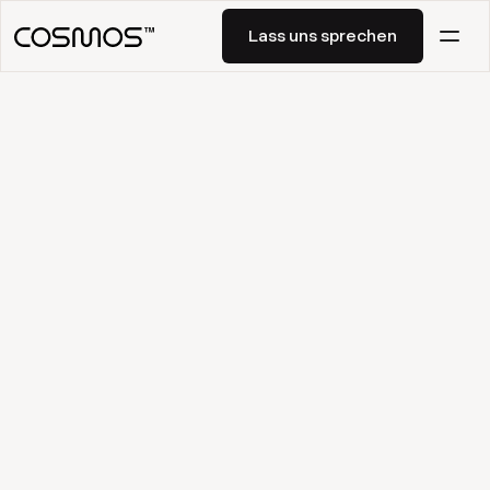
Lass uns sprechen
Lass uns sprechen
April 26, 2026
Das Mess-Problem im
Growth-Team: zu viele Tools,
keine strategische Linie