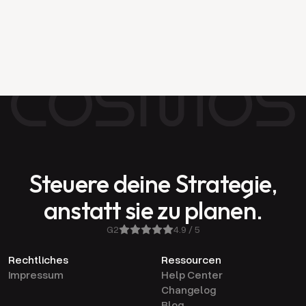
April 24, 2026
Die Brand-Strategy-Agentur ist tot. Was
sie ersetzt, ist keine andere Agentur.
Steuere deine Strategie,
anstatt sie zu planen.
G2
4.9 / 5
Rechtliches
Ressourcen
Impressum
Help Center
Changelog
Blog