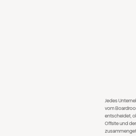
deine
Board
Jedes Unterneh
vom Boardroom
entscheidet, 
Offsite und de
zusammengefass