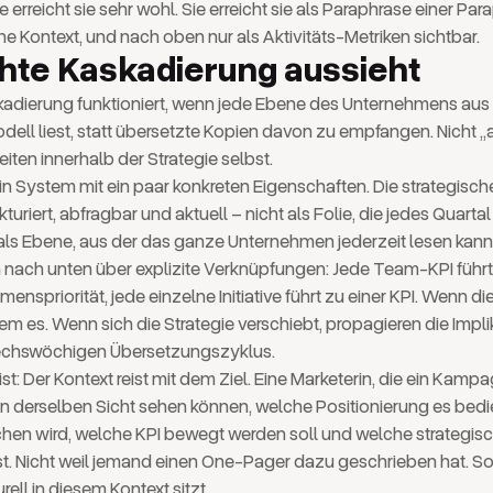
ie erreicht sie sehr wohl. Sie erreicht sie als Paraphrase einer Par
e Kontext, und nach oben nur als Aktivitäts-Metriken sichtbar.
hte Kaskadierung aussieht
kadierung funktioniert, wenn jede Ebene des Unternehmens au
ell liest, statt übersetzte Kopien davon zu empfangen. Nicht „
eiten innerhalb der Strategie selbst.
in System mit ein paar konkreten Eigenschaften. Die strategische
kturiert, abfragbar und aktuell – nicht als Folie, die jedes Quartal
als Ebene, aus der das ganze Unternehmen jederzeit lesen kann.
 nach unten über explizite Verknüpfungen: Jede Team-KPI führt
enspriorität, jede einzelne Initiative führt zu einer KPI. Wenn die
em es. Wenn sich die Strategie verschiebt, propagieren die Impl
echswöchigen Übersetzungszyklus.
st: Der Kontext reist mit dem Ziel. Eine Marketerin, die ein Kamp
e in derselben Sicht sehen können, welche Positionierung es bedi
en wird, welche KPI bewegt werden soll und welche strategisch
st. Nicht weil jemand einen One-Pager dazu geschrieben hat. S
urell in diesem Kontext sitzt.