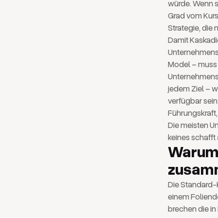
würde. Wenn sie
Grad vom Kurs
Strategie, die 
Damit Kaskadie
Unternehmens r
Model – muss f
Unternehmenspr
jedem Ziel – w
verfügbar sein 
Führungskraft, 
Die meisten Un
keines schafft 
Warum 
zusam
Die Standard-K
einem Foliende
brechen die in