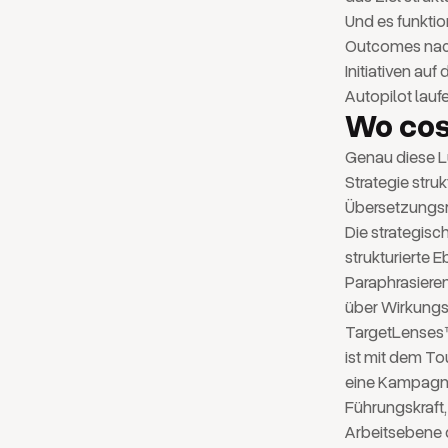
Und es funktio
Outcomes nach
Initiativen au
Autopilot laufe
Wo cos
Genau diese L
Strategie stru
Übersetzungsri
Die strategisc
strukturierte 
Paraphrasieren
über Wirkungs
TargetLenses™ 
ist mit dem Tou
eine Kampagne 
Führungskraft, 
Arbeitsebene d