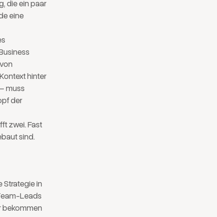
g, die ein paar
de eine
es
 Business
 von
Kontext hinter
t – muss
opf der
ft zwei. Fast
ebaut sind.
 Strategie in
. Team-Leads
iter bekommen