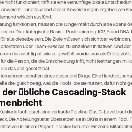
 nicht funktioniert, trifft sie eine vernünftige lokale Entscheidun
 abweicht – und tausend dieser Abweichungen ergeben am En
niemand wirklich ausführt.
rung funktioniert, müssen drei Dinge intakt durch jede Ebene d
eisen. Die strategische Basis – Positionierung, ICP, Brand DNA,
ür alle dieselbe sein. Die Ziele müssen sich sichtbar verbinden,
ioritäten über Team-KPIs bis zu einzelnen Initiativen. Und der 
arum das wichtig ist, wie es gewählt wurde, was als Erfolg zähl
für die Person, die die Entscheidung trifft, nicht festhängen im K
die das Ziel gesetzt hat.
ternehmen schaffen eines dieser drei Dinge. Eine Handvoll schaf
alle drei gleichzeitig, weil die Tools, die sie nutzen, dafür nicht g
der übliche Cascading-Stack
menbricht
askade läuft durch eine vertraute Pipeline. Das C-Level baut die
ck. Die Abteilungsleiter übersetzen sie in OKRs in einem Tool
 Initiativen in einem Project-Tracker herunter. Einzelne Mitarbe