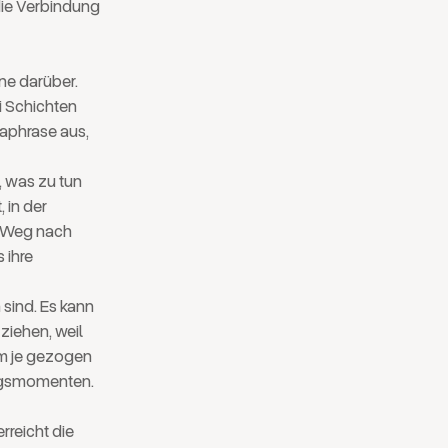
die Verbindung
ene darüber.
i Schichten
raphrase aus,
, was zu tun
 in der
n Weg nach
 ihre
 sind. Es kann
ziehen, weil
tem je gezogen
ungsmomenten.
rreicht die