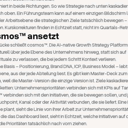
niert in beide Richtungen. So wie Strategie nach unten kaskadier
 oben. Ein Führungsteam kann auf einem einzigen Bildschirm 
f der Arbeitsebene die strategischen Ziele tatsächlich bewegen 
n. Kurskorrekturen finden in Echtzeit statt, nicht im Quartals-Retr
mos™ ansetzt
ücke schließt cosmos™. Die AI-native Growth Strategy Platfor
kturell über jede Ebene des Unternehmens hinweg, statt sich auf
tuale zu verlassen, die bei jedem Schritt Kontext verlieren.
he Basis – Positionierung, Brand DNA, ICP, Business Model – lebt
Ebene, aus der jede Abteilung liest. Es gibt kein Master-Deck zum
, weil die Master-Version die einzige Version ist. Ziele kaskadie
ketten: Unternehmensprioritäten verbinden sich mit KPIs auf T
verbinden sich mit den Initiativen, die sie bewegen sollen, und je
chpoint, Kanal oder der Aktivität verbunden, die sie liefert. Eine 
plant, sieht die Linie von ihrer Arbeit zur Unternehmenspriorität
die das Dashboard liest, sieht in Echtzeit, welche Initiativen auf 
ie Prioritäten tatsächlich nach vorn ziehen.