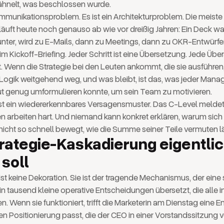
 ähnelt, was beschlossen wurde.
ommunikationsproblem. Es ist ein Architekturproblem. Die meiste
äuft heute noch genauso ab wie vor dreißig Jahren: Ein Deck w
nter, wird zu E-Mails, dann zu Meetings, dann zu OKR-Entwürfe
m Kickoff-Briefing. Jeder Schritt ist eine Übersetzung. Jede Üb
t. Wenn die Strategie bei den Leuten ankommt, die sie ausführen, 
Logik weitgehend weg, und was bleibt, ist das, was jeder Manag
t genug umformulieren konnte, um sein Team zu motivieren.
ist ein wiedererkennbares Versagensmuster. Das C-Level meldet
n arbeiten hart. Und niemand kann konkret erklären, warum sich
cht so schnell bewegt, wie die Summe seiner Teile vermuten lä
rategie-Kaskadierung eigentli
 soll
st keine Dekoration. Sie ist der tragende Mechanismus, der eine
n tausend kleine operative Entscheidungen übersetzt, die alle i
n. Wenn sie funktioniert, trifft die Marketerin am Dienstag eine 
en Positionierung passt, die der CEO in einer Vorstandssitzung 