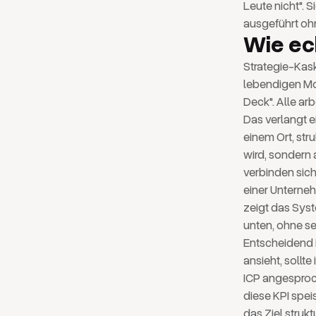
Leute nicht". S
ausgeführt ohn
Wie ec
Strategie-Kas
lebendigen Mod
Deck". Alle arb
Das verlangt e
einem Ort, stru
wird, sondern 
verbinden sich
einer Unternehm
zeigt das Syst
unten, ohne s
Entscheidend i
ansieht, sollt
ICP angesproch
diese KPI spei
das Ziel strukt