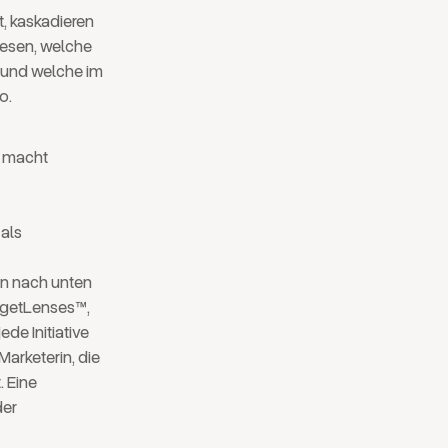
t, kaskadieren
lesen, welche
– und welche im
o.
m macht
 als
ren nach unten
argetLenses™,
de Initiative
Marketerin, die
. Eine
der