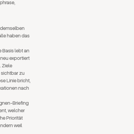
aphrase,
s demselben
alle haben das
 Basis lebt an
 neu exportiert
 Ziele
 sichtbar zu
se Linie bricht,
ikationen nach
agnen-Briefing
ent, welcher
e Priorität
ondern weil