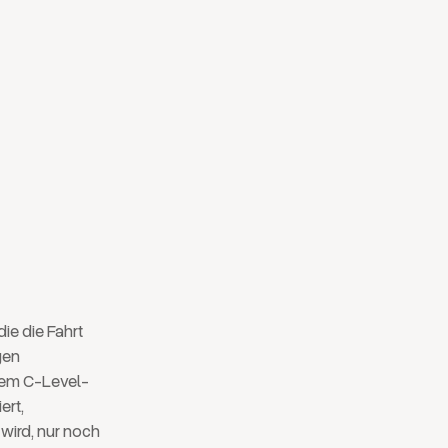
vom
ie die Fahrt
gen
dem C-Level-
ert,
wird, nur noch