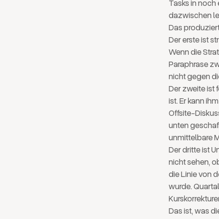
Tasks in noch 
dazwischen le
Das produziert
Der erste ist s
Wenn die Strat
Paraphrase zwi
nicht gegen die
Der zweite ist
ist. Er kann i
Offsite-Disku
unten geschaff
unmittelbare M
Der dritte ist
nicht sehen, o
die Linie von d
wurde. Quarta
Kurskorrekture
Das ist, was d