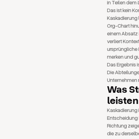
in Teilen dem
Das ist kein K
Kaskadierung l
Org-Chart hinu
einem Absatz i
verliert Kontex
ursprüngliche 
merken und gu
Das Ergebnis 
Die Abteilunge
Unternehmen ni
Was St
leisten
Kaskadierung i
Entscheidung i
Richtung zeige
die zu derselb