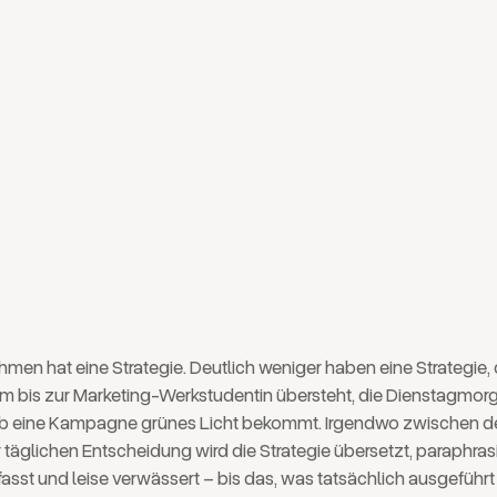
s Unternehmens erreicht: 
room bis Dienstagmorgen
men hat eine Strategie. Deutlich weniger haben eine Strategie, d
 bis zur Marketing-Werkstudentin übersteht, die Dienstagmor
ob eine Kampagne grünes Licht bekommt. Irgendwo zwischen 
r täglichen Entscheidung wird die Strategie übersetzt, paraphrasi
t und leise verwässert – bis das, was tatsächlich ausgeführt 