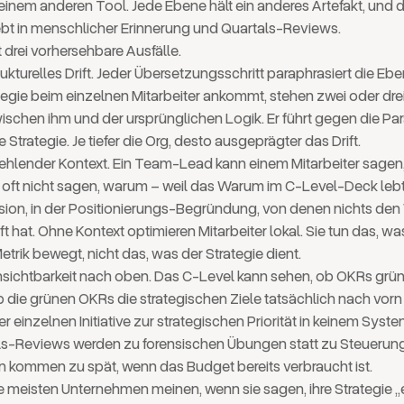
einem anderen Tool. Jede Ebene hält ein anderes Artefakt, und 
bt in menschlicher Erinnerung und Quartals-Reviews.
 drei vorhersehbare Ausfälle.
trukturelles Drift. Jeder Übersetzungsschritt paraphrasiert die Eb
egie beim einzelnen Mitarbeiter ankommt, stehen zwei oder dre
schen ihm und der ursprünglichen Logik. Er führt gegen die Pa
 Strategie. Je tiefer die Org, desto ausgeprägter das Drift.
 fehlender Kontext. Ein Team-Lead kann einem Mitarbeiter sagen
hm oft nicht sagen, warum – weil das Warum im C-Level-Deck lebt,
ssion, in der Positionierungs-Begründung, von denen nichts de
t hat. Ohne Kontext optimieren Mitarbeiter lokal. Sie tun das, was
etrik bewegt, nicht das, was der Strategie dient.
 Unsichtbarkeit nach oben. Das C-Level kann sehen, ob OKRs grün
b die grünen OKRs die strategischen Ziele tatsächlich nach vorn 
er einzelnen Initiative zur strategischen Priorität in keinem Sys
ls-Reviews werden zu forensischen Übungen statt zu Steuer
n kommen zu spät, wenn das Budget bereits verbraucht ist.
ie meisten Unternehmen meinen, wenn sie sagen, ihre Strategie „e