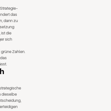
 Strategie-
andert das
n, dann zu
ersetzung
ist die
er sich
 grüne Zahlen.
 das
sst.
ch
 strategische
n dieselbe
Entscheidung,
verteidigen